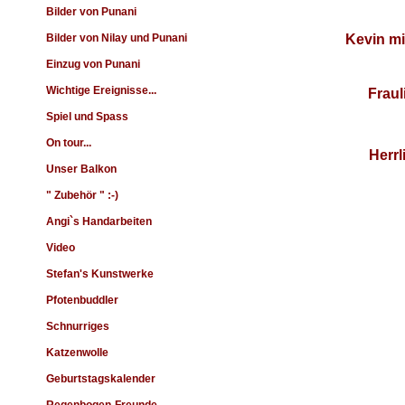
Bilder von Punani
Bilder von Nilay und Punani
Kevin mi
Einzug von Punani
Wichtige Ereignisse...
Fraul
Spiel und Spass
On tour...
Herrl
Unser Balkon
" Zubehör " :-)
Angi`s Handarbeiten
Video
Stefan's Kunstwerke
Pfotenbuddler
Schnurriges
Katzenwolle
Geburtstagskalender