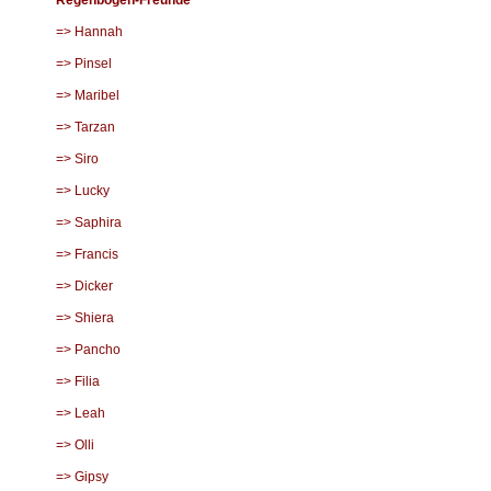
Regenbogen-Freunde
=> Hannah
=> Pinsel
=> Maribel
=> Tarzan
=> Siro
=> Lucky
=> Saphira
=> Francis
=> Dicker
=> Shiera
=> Pancho
=> Filia
=> Leah
=> Olli
=> Gipsy