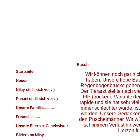
Navigation
Baschi
Startseite
Wir können noch gar nic
haben. Unsere liebe Bas
Neues
Regenbogenbrücke gehen. I
Nilay stellt sich vor :-)
Der Tierarzt stellte nach v
FIP (trockene Variante) le
Punani stellt sich vor :-)
rapide und sie hat sehr vi
immer schlechter wurde, ist 
Unsere Familie............
worden. Unsere Gedanken s
Freunde..........
den Puschelmänner. Wir wün
schlimmen Verlust hinwe
Unsere Eltern u. Geschwister
Herzen fü
Bilder von Nilay