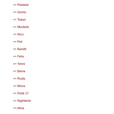
=> Peewee
=> Gizmo
=> Topas
=> Muckele
=> Nico
=> Feli
=> Bandit
=> Felix
=> Yenni
=> Biene
=> Rusty
=> Mona
=> Poldi 17
=> Nightwish
=> Alina