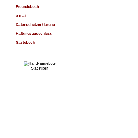
Freundebuch
e-mail
Datenschutzerklärung
Haftungsausschluss
Gästebuch
Statistiken
Alle Bilder auf dieser Homepage
sind Copyright © by Ahrimans-Nilay