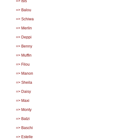
=> Isis
=> Balou
=> Schiwa
=> Merlin
=> Deppi
=> Benny
=> Muffin
=> Filou
=> Manon
=> Sheila
=> Daisy
=> Maxi
=> Monty
=> Batzi
=> Baschi
=> Estelle