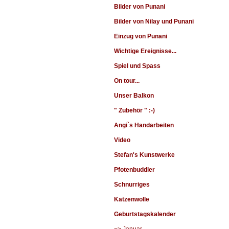
Bilder von Punani
Bilder von Nilay und Punani
Einzug von Punani
Wichtige Ereignisse...
Spiel und Spass
On tour...
Unser Balkon
" Zubehör " :-)
Angi`s Handarbeiten
Video
Stefan's Kunstwerke
Pfotenbuddler
Schnurriges
Katzenwolle
Geburtstagskalender