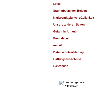
Links
Stammbaum von Beiden
Narkosmittelunverträglichkeit
Unsere anderen Seiten
Gefahr im Urlaub
Freundebuch
e-mail
Datenschutzerklärung
Haftungsausschluss
Gästebuch
Statistiken
Alle Bilder auf dieser Homepage
sind Copyright © by Ahrimans-Nilay